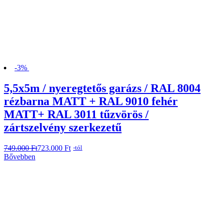
-3%
5,5x5m / nyeregtetős garázs / RAL 8004
rézbarna MATT + RAL 9010 fehér
MATT+ RAL 3011 tűzvörös /
zártszelvény szerkezetű
749.000
Original
Current
Ft
723.000
Ft
-tól
price
price
Bővebben
was:
is:
749.000 Ft.
723.000 Ft.