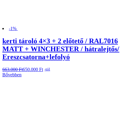
-1%
kerti tároló 4×3 + 2 előtető / RAL7016
MATT + WINCHESTER / hátralejtős/
Ereszcsatorna+lefolyó
663.000
Original
Current
Ft
650.000
Ft
-tól
price
price
Bővebben
was:
is:
663.000 Ft.
650.000 Ft.