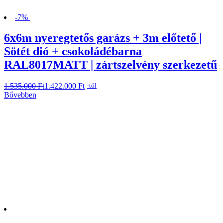
-7%
6x6m nyeregtetős garázs + 3m előtető |
Sötét dió + csokoládébarna
RAL8017MATT | zártszelvény szerkezetű
1.535.000
Original
Current
Ft
1.422.000
Ft
-tól
price
price
Bővebben
was:
is:
1.535.000 Ft.
1.422.000 Ft.