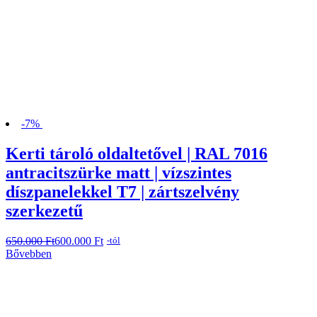
-7%
Kerti tároló oldaltetővel | RAL 7016
antracitszürke matt | vízszintes
díszpanelekkel T7 | zártszelvény
szerkezetű
650.000
Original
Current
Ft
600.000
Ft
-tól
price
price
Bővebben
was:
is:
650.000 Ft.
600.000 Ft.