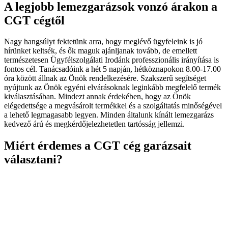
A legjobb lemezgarázsok vonzó árakon a
CGT cégtől
Nagy hangsúlyt fektetünk arra, hogy meglévő ügyfeleink is jó
hírünket keltsék, és ők maguk ajánljanak tovább, de emellett
természetesen Ügyfélszolgálati Irodánk professzionális irányítása is
fontos cél. Tanácsadóink a hét 5 napján, hétköznapokon 8.00-17.00
óra között állnak az Önök rendelkezésére. Szakszerű segítséget
nyújtunk az Önök egyéni elvárásoknak leginkább megfelelő termék
kiválasztásában. Mindezt annak érdekében, hogy az Önök
elégedettsége a megvásárolt termékkel és a szolgáltatás minőségével
a lehető legmagasabb legyen. Minden általunk kínált lemezgarázs
kedvező árú és megkérdőjelezhetetlen tartósság jellemzi.
Miért érdemes a CGT cég garázsait
választani?