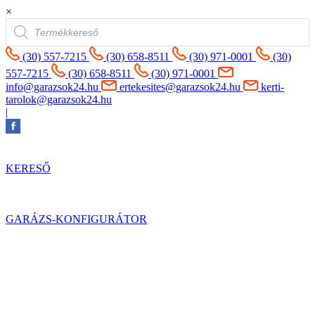
×
Products
search
(30) 557-7215
(30) 658-8511
(30) 971-0001
(30)
557-7215
(30) 658-8511
(30) 971-0001
info@garazsok24.hu
ertekesites@garazsok24.hu
kerti-
tarolok@garazsok24.hu
|
KERESŐ
GARÁZS-KONFIGURÁTOR