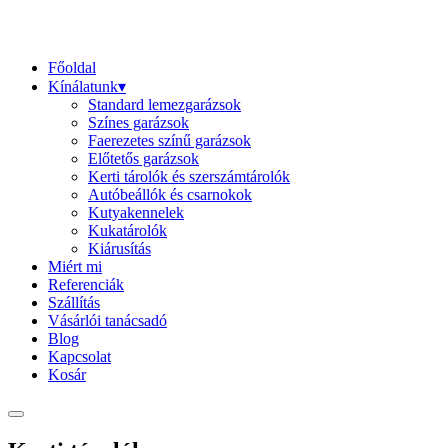
Főoldal
Kínálatunk▾
Standard lemezgarázsok
Színes garázsok
Faerezetes színű garázsok
Előtetős garázsok
Kerti tárolók és szerszámtárolók
Autóbeállók és csarnokok
Kutyakennelek
Kukatárolók
Kiárusítás
Miért mi
Referenciák
Szállítás
Vásárlói tanácsadó
Blog
Kapcsolat
Kosár