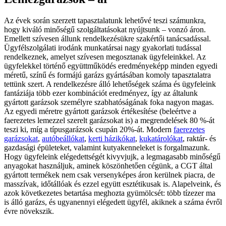
Az évek során szerzett tapasztalatunk lehetővé teszi számunkra,
hogy kiváló minőségű szolgáltatásokat nyújtsunk – vonzó áron.
Emellett szívesen állunk rendelkezésükre szakértői tanácsadással.
Ügyfélszolgálati irodánk munkatársai nagy gyakorlati tudással
rendelkeznek, amelyet szívesen megosztanak ügyfeleinkkel. Az
ügyfelekkel történő együttműködés eredményeképp minden egyedi
méretű, színű és formájú garázs gyártásában komoly tapasztalatra
tettünk szert. A rendelkezésre álló lehetőségek száma és ügyfeleink
fantáziája több ezer kombinációt eredményez, így az általunk
gyártott garázsok személyre szabhatóságának foka nagyon magas.
Az egyedi méretre gyártott garázsok értékesítése (beleértve a
faerezetes lemezzel szerelt garázsokat is) a megrendelések 80 %-át
teszi ki, míg a típusgarázsok csupán 20%-át. Modern
faerezetes
garázsokat
,
autóbeállókat
,
kerti házikókat
,
kukatárolókat
, raktár- és
gazdasági épületeket, valamint kutyakenneleket is forgalmazunk.
Hogy ügyfeleink elégedettségét kivyvjujk, a legmagasabb minőségű
anyagokat használjuk, aminek köszönhetően cégünk, a CGT által
gyártott termékek nem csak versenyképes áron kerülnek piacra, de
masszívak, időtállóak és ezzel együtt esztétikusak is. Alapelveink, és
azok következetes betartása meghozta gyümölcsét: több tízezer ma
is álló garázs, és ugyanennyi elégedett ügyfél, akiknek a száma évről
évre növekszik.