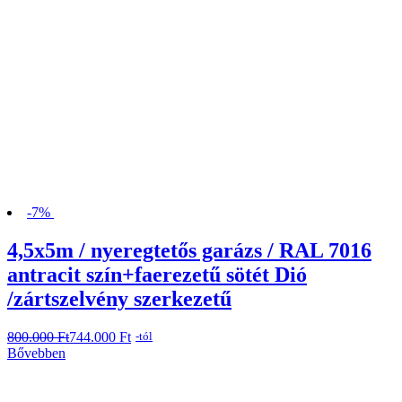
-7%
4,5x5m / nyeregtetős garázs / RAL 7016
antracit szín+faerezetű sötét Dió
/zártszelvény szerkezetű
800.000
Original
Current
Ft
744.000
Ft
-tól
price
price
Bővebben
was:
is:
800.000 Ft.
744.000 Ft.