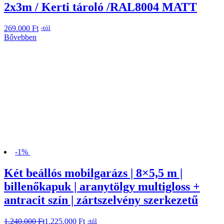
2x3m / Kerti tároló /RAL8004 MATT
269.000
Ft
-tól
Bővebben
-1%
Két beállós mobilgarázs | 8×5,5 m |
billenőkapuk | aranytölgy multigloss +
antracit szín | zártszelvény szerkezetű
1.240.000
Original
Current
Ft
1.225.000
Ft
-tól