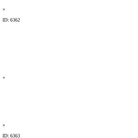
×
ID: 6362
+
×
ID: 6363