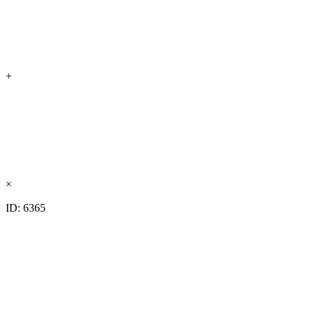
+
×
ID: 6365