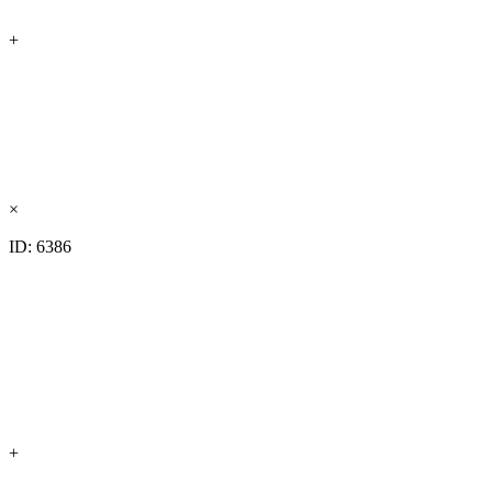
+
×
ID: 6386
+