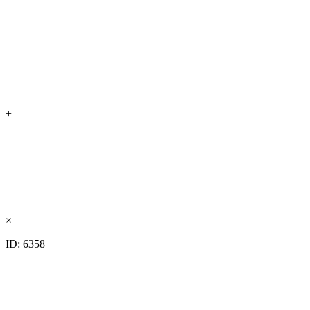
+
×
ID: 6358