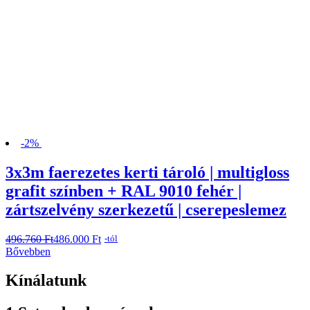
-2%
3x3m faerezetes kerti tároló | multigloss
grafit színben + RAL 9010 fehér |
zártszelvény szerkezetű | cserepeslemez
496.760
Original
Current
Ft
486.000
Ft
-tól
price
price
Bővebben
was:
is:
496.760 Ft.
486.000 Ft.
Kínálatunk