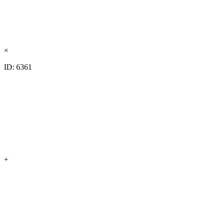
×
ID: 6361
+