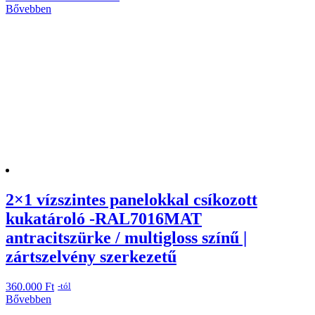
price
price
Bővebben
was:
is:
1.240.000 Ft.
1.225.000 Ft.
2×1 vízszintes panelokkal csíkozott
kukatároló -RAL7016MAT
antracitszürke / multigloss színű |
zártszelvény szerkezetű
360.000
Ft
-tól
Bővebben