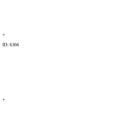
×
ID: 6366
+