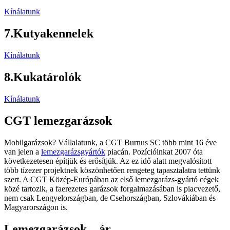
Kínálatunk
7.
Kutyakennelek
Kínálatunk
8.
Kukatárolók
Kínálatunk
CGT lemezgarázsok
Mobilgarázsok? Vállalatunk, a CGT Burnus SC több mint 16 éve
van jelen a
lemezgarázsgyártók
piacán. Pozícióinkat 2007 óta
következetesen építjük és erősítjük. Az ez idő alatt megvalósított
több tízezer projektnek köszönhetően rengeteg tapasztalatra tettünk
szert. A CGT Közép-Európában az első lemezgarázs-gyártó cégek
közé tartozik, a faerezetes garázsok forgalmazásában is piacvezető,
nem csak Lengyelországban, de Csehországban, Szlovákiában és
Magyarországon is.
Lemezgarázsok – ár