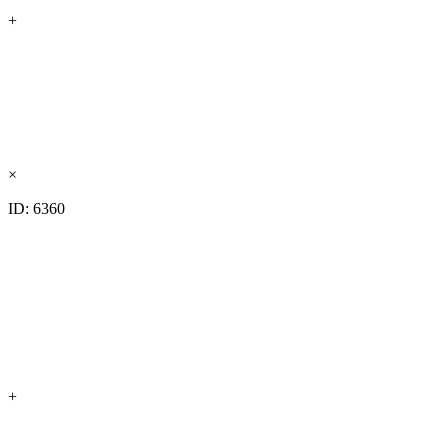
+
×
ID: 6360
+