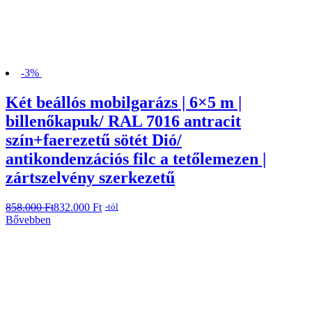
-3%
Két beállós mobilgarázs | 6×5 m |
billenőkapuk/ RAL 7016 antracit
szín+faerezetű sötét Dió/
antikondenzációs filc a tetőlemezen |
zártszelvény szerkezetű
858.000
Original
Current
Ft
832.000
Ft
-tól
price
price
Bővebben
was:
is:
858.000 Ft.
832.000 Ft.