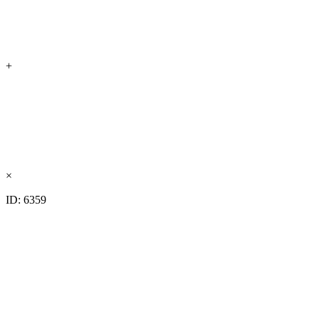
+
×
ID: 6359