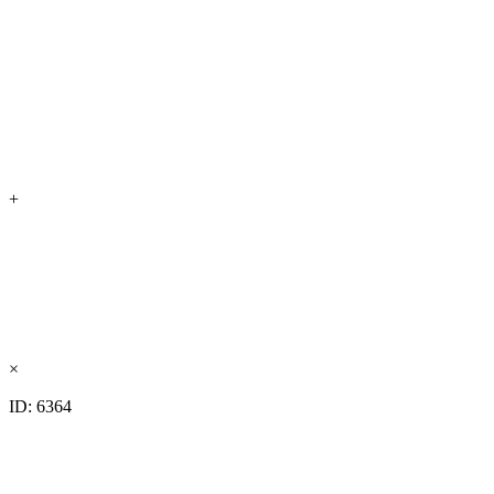
+
×
ID: 6364